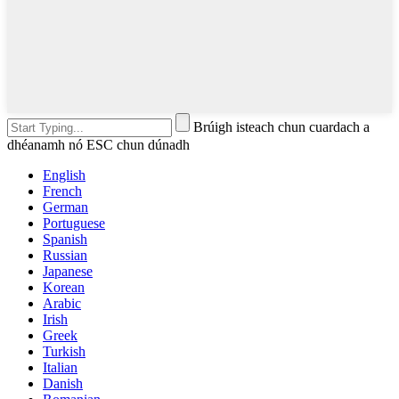
Brúigh isteach chun cuardach a
dhéanamh nó ESC chun dúnadh
English
French
German
Portuguese
Spanish
Russian
Japanese
Korean
Arabic
Irish
Greek
Turkish
Italian
Danish