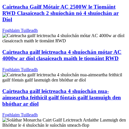
Cairteacha Gailf Mótair AC 2500W le Tiomáint
RWD Clasaiceach 2 shuíochán nó 4 shuíochán ar
Díol
Foghlaim Tuilleadh
Cairteacha gailf leictreacha 4 shuíochán mótar AC
4000w ar díol clasaiceach maith le tiomáint RWD
Foghlaim Tuilleadh
Cairteacha gailf leictreacha 4 shuíochán nua-
aimseartha feithicil gailf fóntais gailf lasmuigh den
bhóthar ar díol
Foghlaim Tuilleadh