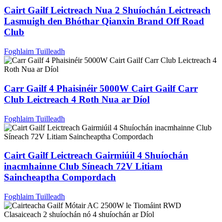
Cairt Gailf Leictreach Nua 2 Shuíochán Leictreach
Lasmuigh den Bhóthar Qianxin Brand Off Road
Club
Foghlaim Tuilleadh
Carr Gailf 4 Phaisinéir 5000W Cairt Gailf Carr
Club Leictreach 4 Roth Nua ar Díol
Foghlaim Tuilleadh
Cairt Gailf Leictreach Gairmiúil 4 Shuíochán
inacmhainne Club Síneach 72V Litiam
Saincheaptha Compordach
Foghlaim Tuilleadh