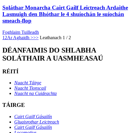
Soláthar Monarcha Cairt Gailf Leictreach Ardaithe
Lasmuigh den Bhóthar le 4 shuíochán le suíochán
smeach-flop
Foghlaim Tuilleadh
1
2
Ar Aghaidh >
>>
Leathanach 1 / 2
DÉANFAIMIS DO SHLABHA
SOLÁTHAIR A UASMHEASAÚ
RÉITÍ
Nuacht Táirge
Nuacht Tionscail
Nuacht na Cuideachta
TÁIRGE
Cairt Gailf Gásailín
Gluaisrothar Leictreach
Cairt Gailf Gásailín
Locomotive