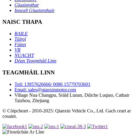
Gluaisrothar
Inneall Gluaisrothair
NAISC THAPA
BAILE
Táirgí
Fúinn
VR
NUACHT
Déan Teagmháil Linn
TEAGMHÁIL LINN
Teil: 13957626666/ 0086 15779703601
Email: sales@qianxinmotor.com
Viliage Nua Changpu, Sráid Lunan, Dúiche Luqiao, Cathair
Taizhou, Zhejiang
© Cóipcheart - 2010-2025: Qianxin Vehicle Co., Ltd. Gach ceart ar
cosaint.