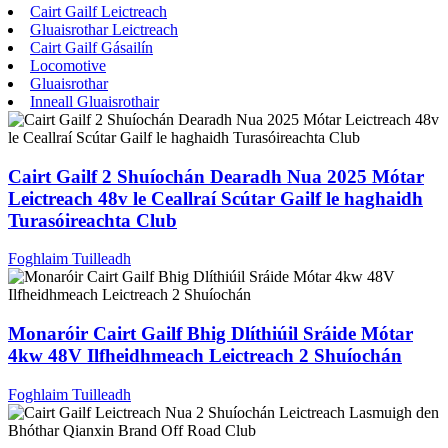
Cairt Gailf Leictreach
Gluaisrothar Leictreach
Cairt Gailf Gásailín
Locomotive
Gluaisrothar
Inneall Gluaisrothair
Cairt Gailf 2 Shuíochán Dearadh Nua 2025 Mótar
Leictreach 48v le Ceallraí Scútar Gailf le haghaidh
Turasóireachta Club
Foghlaim Tuilleadh
Monaróir Cairt Gailf Bhig Dlíthiúil Sráide Mótar
4kw 48V Ilfheidhmeach Leictreach 2 Shuíochán
Foghlaim Tuilleadh