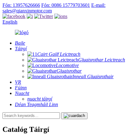
Fón: 13957626666
Fón: 0086 15779703601
E-mail:
sales@qianxinmotor.com
English
Baile
Táirgí
Cairt Gailf Leictreach
Gluaisrothar Leictreach
Locomotive
Gluaisrothar
Inneall Gluaisrothair
VR
Fúinn
Nuacht
nuacht táirgí
Déan Teagmháil Linn
Catalóg Táirgí